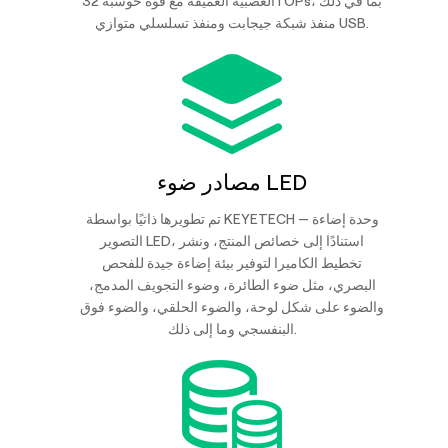
العصبية العميقة مع قوة حوسبة 32TOPs، بما في ذلك
منفذ شبكة جيجابت ومنفذ تسلسلي متوازي USB.
مصادر ضوء LED
تم تطويرها ذاتيًا بواسطة KEYETECH — وحدة إضاءة
التصوير LED، استنادًا إلى خصائص المنتج، ونشر
تخطيط الكاميرا لتوفير بيئة إضاءة جيدة للفحص
البصري، مثل ضوء الطائرة، وضوء التجويف المدمج،
والضوء على شكل لوحة، والضوء الحلقي، والضوء فوق
البنفسجي وما إلى ذلك.