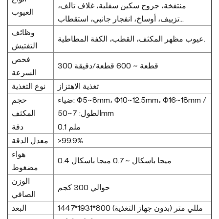
منتفخة، جروح سكين سفلية، غلاف تالف،
العيوب
تزييف، أوساخ، انفجار جانبي، استقطاب...
وظائف
عيوب مظهر المكثف، القطب، الكفة المطاطية.
التفتيش
فحص
300 قطعة ~ 600 قطعة/دقيقة
السرعة
تغذية الاهتزاز
نوع التغذية
ضياء: Φ5~8mm، Φ10~12.5mm، Φ16~18mm /
حجم
الطول: 7~50mm
المكثف
0.1 ملم
دقة
>99.9%
معدل الدقة
هواء
0.4 ميجا باسكال ~ 0.7 ميجا باسكال
مضغوط
الوزن
حوالي 300 كجم
الصافي
1447*1931*800 مللي متر (بدون جهاز التغذية)
البعد