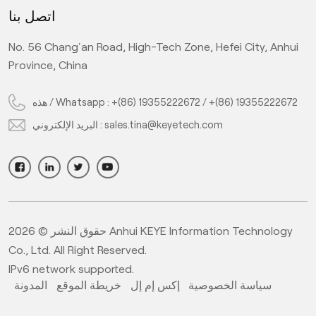
اتصل بنا
رات
خوارزمية التعلم العميق للذكاء الاصطناعي، يقوم النظام بفحص
خوا
ي
الطباعة غير المؤهلة مما يؤدي إلى تحسين كفاءة الإنتاج بشكل كبير
الطب
No. 56 Chang'an Road, High-Tech Zone, Hefei City, Anhui
وضمان معدل تأهيل المنتج، ويستخدم على نطاق واسع في
Province, China
<strong>فحص جودة المكونات الإلكترونية </strong>مجال.
</span></p>
+(86) 19355222672
/
+(86) 19355222672
هذه / Whatsapp :
sales.tina@keyetech.com
البريد الإلكتروني :
حقوق النشر © 2026 Anhui KEYE Information Technology
Co., Ltd. All Right Reserved.
IPv6 network supported.
سياسة الخصوصية
إكس إم إل
خريطة الموقع
المدونة