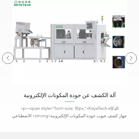
آلة الكشف عن جودة المكونات الإلكترونية
ف عن
<p><span style="font-size: 16px;">KeyeTech الذكاء
م
الاصطناعي <strong>جهاز كشف عيوب جودة المكونات الإلكترونية
لية
</strong>يستخدم تكنولوجيا التصوير عالية الوضوح. إنه مصمم
لتحليل صور الكائنات والحصول على معلمات مختلفة للمقارنة
لت
والكشف في الوقت الفعلي مع المنتجات القياسية. بموجب