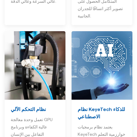
المتكامل الحصول على
عالي السرعة وعالي الدقة.
تصوير أكثر اتساقًا للجدران
الجانبية.
نظام التحكم الآلي
نظام KeyeTech للذكاء
الاصطناعي
تعمل وحدة معالجة GPU
عالية الكفاءة وبرنامج
يعتمد نظام برمجيات
التفاعل بين الإنسان
KeyeTech خوارزمية التعلم