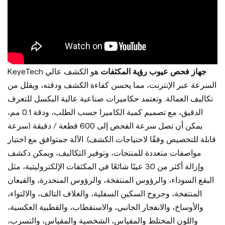
جهاز فحص عيوب رؤية المكثفات
هو الكشف عالي
KeyeTech
السرعة عبر الإنترنت، مما يحسن كفاءة الكشف ودقته، ويقلل من
تكاليف العمالة. وتعتمد ح
كاميرات صناعية عالية البكسل للتعرف
الدقيق، مع تصميم كمية الكاميرا حسب الطلب، ودقة 0.1 مم،
يمكن أن تصل سرعة الفحص إلى 600 قطعة / دقيقة (سرعة
قابلة للتخصيص وفقًا لاحتياجات الكشف). الآلة ج
متوافق مع اختبار
مواصفات متعددة للمنتجات، وتوفير التكاليف، ويمكن د
كشف
وإزالة أكثر من 30 عيبًا شائعًا في المكثفات الإلكتروليتية، مثل
البقع السوداء، والرؤوس المنتفخة، والرؤوس المنحدرة، والقيعان
المنتفخة، وجروح السكين السفلية، والغلاف التالف، والالتواء،
والأوساخ، والانفجار الجانبي، والاستقطاب، والقطبية العكسية،
واللون المختلط والمقياس، الشخصية والمقياس، والتسرب،