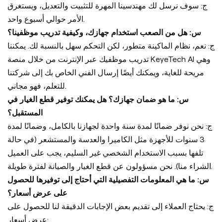
ج: سوف نرسل لك مهندسينا المهرة للتثبيت والتعديل، ويستغرق
الأمر حوالي أسبوع واحد.
س: هل من الصعب استخدام جهازك، وكيفية تدريب موظفينا؟
ج: نعم، نظام الماكينة متطور، لكن التحكم سهل بالنسبة لك. يمكننا
تدريب موظفيك عبر الإنترنت من خلال منصة KeyeTech AI وهي
مريحة للغاية، ويمكنك أيضًا إرسال الفني الخاص بك إلى شركتنا
للتعلم، فهو مجاني.
س: ما هو ضمان جهازك؟ هل يمكنك توفير قطع الغيار في
المستقبل؟
ج: نحن نوفر ضمانًا لمدة سنة واحدة لجهازنا بالكامل، وضمانًا لمدة
3 سنوات للأجهزة مثل الكاميرا والعدسة والمستشعر (في حالة
تلفها بسبب الاستخدام الشخصي غير السليم، يجب على العميل
الشراء منا). نحن مسؤولون عن قطع الغيار والصيانة لفترة طويلة.
س: ما هي المعلومات التفصيلية التي أحتاج إلى توفيرها للحصول
على عرض أسعار؟
ج: يحتاج العملاء إلى تقديم بعض الإجابات الدقيقة لنا للحصول على
عرض أسعار: