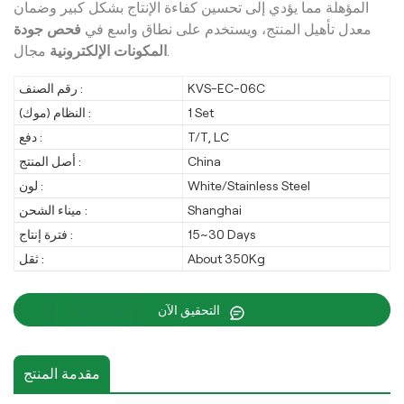
المؤهلة مما يؤدي إلى تحسين كفاءة الإنتاج بشكل كبير وضمان
معدل تأهيل المنتج، ويستخدم على نطاق واسع في
فحص جودة
مجال.
المكونات الإلكترونية
KVS-EC-06C
رقم الصنف :
1 Set
النظام (موك) :
T/T, LC
دفع :
China
أصل المنتج :
White/Stainless Steel
لون :
Shanghai
ميناء الشحن :
15~30 Days
فترة إنتاج :
About 350Kg
ثقل :
التحقيق الآن
مقدمة المنتج