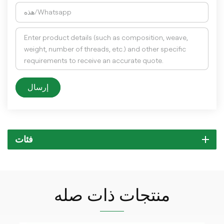
إرسال
فئات
منتجات ذات صله