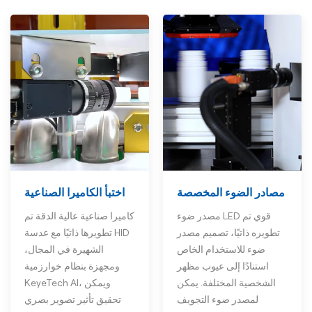
اختبأ الكاميرا الصناعية
مصادر الضوء المخصصة
كاميرا صناعية عالية الدقة تم
مصدر ضوء LED قوي تم
تطويرها ذاتيًا مع عدسة HID
تطويره ذاتيًا، تصميم مصدر
الشهيرة في المجال،
ضوء للاستخدام الخاص
ومجهزة بنظام خوارزمية
استنادًا إلى عيوب مظهر
KeyeTech AI، ويمكن
الشخصية المختلفة. يمكن
تحقيق تأثير تصوير بصري
لمصدر ضوء التجويف