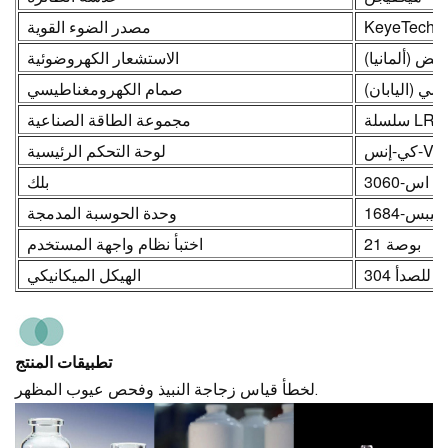
KeyeTech
مصدر الضوء القوية
يض (ألمانيا)
الاستشعار الكهروضوئية
سي (اليابان)
صمام الكهرومغناطيسي
سلسلة LRS
مجموعة الطاقة الصناعية
-إنس-V21
لوحة التحكم الرئيسية
ي اس-3060
بلك
كيبس-1684
وحدة الحوسبة المدمجة
21 بوصة
اختبأ نظام واجهة المستخدم
اوم للصدأ
الهيكل الميكانيكي
تطبيقات المنتج
لخطأ قياس زجاجة النبيذ وفحص عيوب المظهر.