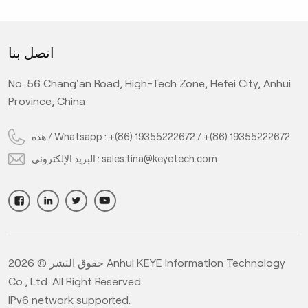
يوب
الذكاء الاصطناعي، والكشف عالي السرعة عبر الإنترنت عن عيوب
وي
ل
القياس والمظهر، ويمكنها تحسين كفاءة الكشف ودقته، وتقليل
الك
 مع
تكاليف العمالة. كاميرات صناعية عالية البكسل للتعرف الدقيق، عند
البك
اتصل بنا
طلوبة، ودقة 0.1 مم،
الطلب تصميم كمية الكاميرا، دقة 0.1 مم، وسرعة قابلة للتخصيص
.1
حص
وفقًا لاحتياجات الكشف. قم بإجراء فحص 360 درجة على فم
No. 56 Chang'an Road, High-Tech Zone, Hefei City, Anhui
وب
الزجاجة وأسفلها وجسمها، واكتشف العيوب مثل البقع السوداء
ال
Province, China
عبر
والشوائب والشقوق والشقوق، وقم بإزالتها عبر الإنترنت.</span>
</p>
+(86) 19355222672
/
+(86) 19355222672
هذه / Whatsapp :
sales.tina@keyetech.com
البريد الإلكتروني :
حقوق النشر © 2026 Anhui KEYE Information Technology
Co., Ltd. All Right Reserved.
IPv6 network supported.