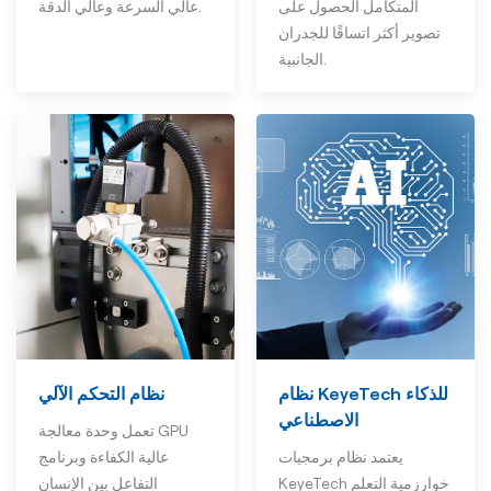
عالي السرعة وعالي الدقة.
المتكامل الحصول على
تصوير أكثر اتساقًا للجدران
الجانبية.
نظام التحكم الآلي
نظام KeyeTech للذكاء
الاصطناعي
تعمل وحدة معالجة GPU
عالية الكفاءة وبرنامج
يعتمد نظام برمجيات
التفاعل بين الإنسان
KeyeTech خوارزمية التعلم