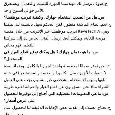
ج: سوف نرسل لك مهندسينا المهرة للتثبيت والتعديل، ويستغرق
الأمر حوالي أسبوع واحد.
س: هل من الصعب استخدام جهازك، وكيفية تدريب موظفينا؟
ج: نعم، نظام الماكينة متطور، لكن التحكم سهل بالنسبة لك. يمكننا
تدريب موظفيك عبر الإنترنت من خلال منصة KeyeTech AI وهي
مريحة للغاية، ويمكنك أيضًا إرسال الفني الخاص بك إلى شركتنا
للتعلم، فهو مجاني.
س: ما هو ضمان جهازك؟ هل يمكنك توفير قطع الغيار في
المستقبل؟
ج: نحن نوفر ضمانًا لمدة سنة واحدة لجهازنا بالكامل، وضمانًا لمدة
3 سنوات للأجهزة مثل الكاميرا والعدسة والمستشعر (في حالة
تلفها بسبب الاستخدام الشخصي غير السليم، يجب على العميل
الشراء منا). نحن مسؤولون عن قطع الغيار والصيانة لفترة طويلة.
س: ما هي المعلومات التفصيلية التي أحتاج إلى توفيرها للحصول
على عرض أسعار؟
ج: يحتاج العملاء إلى تقديم بعض الإجابات الدقيقة لنا للحصول على
عرض أسعار: