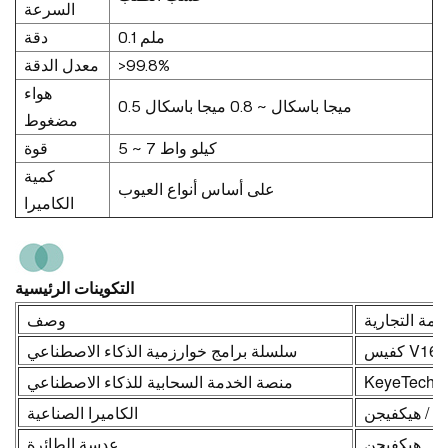
السرعة
0.1 ملم
دقة
>99.8%
معدل الدقة
هواء
0.5 ميجا باسكال ~ 0.8 ميجا باسكال
مضغوط
5 ~ 7 كيلو واط
قوة
كمية
على أساس أنواع العيوب
الكاميرا
التكوينات الرئيسية
لامة التجارية
وصف
فيس V16.0
سلسلة برامج خوارزمية الذكاء الاصطناعي
KeyeTech
منصة الخدمة السحابية للذكاء الاصطناعي
ك / هيكفيجن
الكاميرا الصناعية
هيكفيجن
عدسة الطائرة