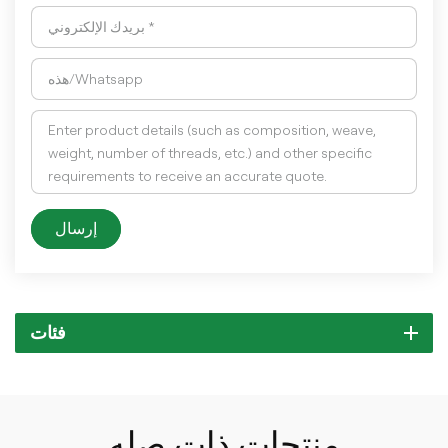
إرسال
فئات
منتجات ذات صله