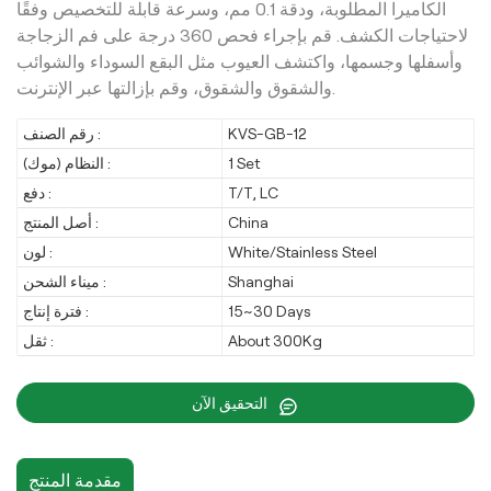
الكاميرا المطلوبة، ودقة 0.1 مم، وسرعة قابلة للتخصيص وفقًا
لاحتياجات الكشف. قم بإجراء فحص 360 درجة على فم الزجاجة
وأسفلها وجسمها، واكتشف العيوب مثل البقع السوداء والشوائب
والشقوق والشقوق، وقم بإزالتها عبر الإنترنت.
KVS-GB-12
رقم الصنف :
1 Set
النظام (موك) :
T/T, LC
دفع :
China
أصل المنتج :
White/Stainless Steel
لون :
Shanghai
ميناء الشحن :
15~30 Days
فترة إنتاج :
About 300Kg
ثقل :
التحقيق الآن
مقدمة المنتج