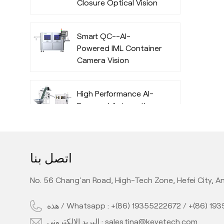
Closure Optical Vision
Inspection System
with Deep Learning
Smart QC--AI-
Algorithm
Powered IML Container
Camera Vision
Inspection System
with Deep Learning
High Performance AI-
Algorithm
Powered Automatic
Offline Preform Vision
Inspection System
Full Automatic Inline
اتصل بنا
PET Bottle Quality
Camera Inspection
No. 56 Chang'an Road, High-Tech Zone, Hefei City, An
Machine with AI
Technology
هذه / Whatsapp :
+(86) 19355222672
/
+(86) 19
High Performance Inline
AI PE Bottle Quality
البريد الإلكتروني :
sales.tina@keyetech.com