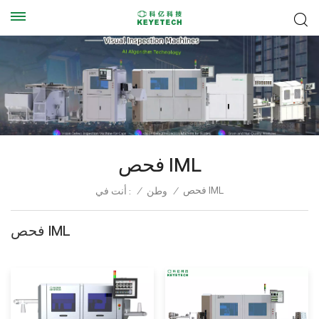
فحص IML
فحص IML
أنت في :
/
وطن
/
فحص IML