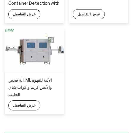
Container Detection with
The Latesd AI Technology
عرض التفاصيل
عرض التفاصيل
آلة فحص IML الآلية للقهوة
والآيس كريم وأكواب شاي
الحليب
عرض التفاصيل