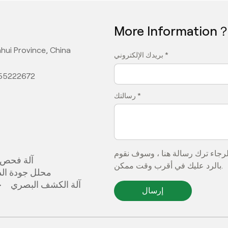
More Information
hui Province, China
بريدك الإلكتروني *
355222672
رسالتك *
فالرجاء ترك رسالة هنا ، وسوف نقوم
آلة فحص 
بالرد عليك في أقرب وقت ممكن.
محلل جودة الذ
آلة الكشف البصري
ج
إرسال