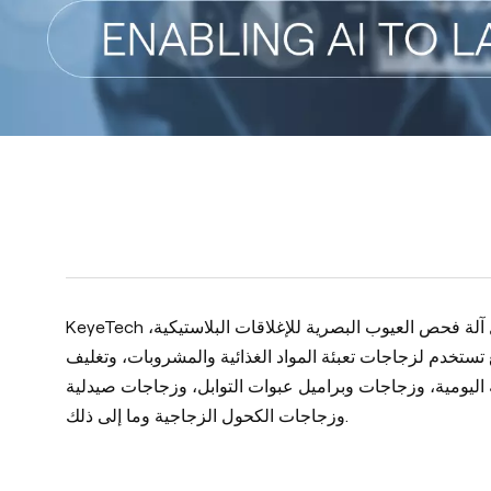
KeyeTech هي مؤسسة ذات تقنية عالية متخصصة في البحث والتطوير وتصنيع تكنولوجيا الذكاء الاصطناعي لآلة الفحص البصري، ومنتجاتنا مثل آلة فحص العيوب البصرية للإغلاقات البلاستيكية،
خدم لزجاجات تعبئة المواد الغذائية والمشروبات، وتغليف
براميل عبوات التوابل، وزجاجات صيدلية PET، وزجاجات مستحضرات التجميل PE،
وزجاجات الكحول الزجاجية وما إلى ذلك.