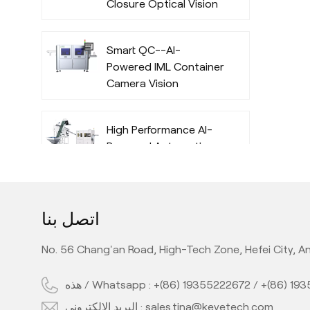
Closure Optical Vision
Inspection System
with Deep Learning
Smart QC--AI-
Algorithm
Powered IML Container
Camera Vision
Inspection System
with Deep Learning
High Performance AI-
Algorithm
Powered Automatic
Offline Preform Vision
Inspection System
Full Automatic Inline
اتصل بنا
PET Bottle Quality
Camera Inspection
No. 56 Chang'an Road, High-Tech Zone, Hefei City, An
Machine with AI
Technology
هذه / Whatsapp :
+(86) 19355222672
/
+(86) 19
High Performance Inline
AI PE Bottle Quality
البريد الإلكتروني :
sales.tina@keyetech.com