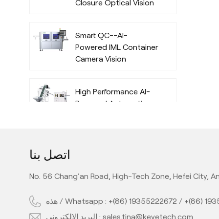
Closure Optical Vision
Inspection System
with Deep Learning
Smart QC--AI-
Algorithm
Powered IML Container
Camera Vision
Inspection System
with Deep Learning
High Performance AI-
Algorithm
Powered Automatic
Offline Preform Vision
Inspection System
Full Automatic Inline
اتصل بنا
PET Bottle Quality
Camera Inspection
No. 56 Chang'an Road, High-Tech Zone, Hefei City, An
Machine with AI
Technology
هذه / Whatsapp :
+(86) 19355222672
/
+(86) 19
High Performance Inline
AI PE Bottle Quality
البريد الإلكتروني :
sales.tina@keyetech.com