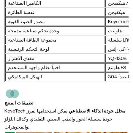
ك / هيكفيجن
الكاميرا الصناعية
هيكفيجن
عدسة الطائرة
KeyeTech
مصدر الضوء القوية
هاوتنت
وحدة تحكم صناعية مدمجة
سلسلة LRS
مجموعة الطاقة الصناعية
-إنس-V21
لوحة التحكم الرئيسية
YQ-130B
مغذي الاهتزاز
هاوتنغ FS
اختبأ نظام واجهة المستخدم
اوم للصدأ
الهيكل الميكانيكي
تطبيقات المنتج
محلل جودة الذكاء الاصطناعي
يمكن استخدامها لفرز
KeyeTech
جودة سلسلة الجوز والطب الصيني التقليدي وكذلك اللؤلؤ
والمجوهرات.