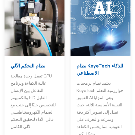
نظام التحكم الآلي
نظام KeyeTech للذكاء
الاصطناعي
تعمل وحدة معالجة GPU
عالية الكفاءة وبرنامج
يعتمد نظام برمجيات
التفاعل بين الإنسان
KeyeTech خوارزمية التعلم
والكمبيوتر HID القابل
العميق AI وهي المزايا
للتخصيص جنبًا إلى جنب مع
التقنية الأساسية للآلة، حيث
الصمام الكهرومغناطيسي
تصل إلى تصوير أكثر دقة
عالي الأداء لتحقيق التحكم
وسرعة والتعرف على
الآلي الكامل.
العيوب، مما يحسن الكفاءة
بشكل كبير.