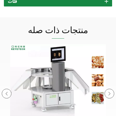
فئات
منتجات ذات صله