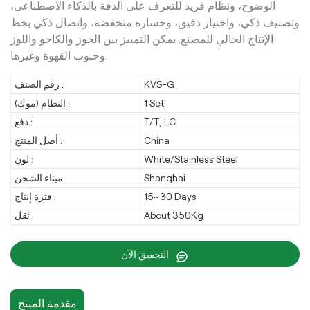
الوضوح، ونظام فريد للتعرف على الدقة بالذكاء الاصطناعي،
وتصنيف ذكي، واختيار دقيق، وخسارة منخفضة، واتصال ذكي بخط
الإنتاج الحالي للمصنع. يمكن التمييز بين الجوز والكاجو واللوز
وحبوب القهوة وغيرها.
KVS-G
رقم الصنف :
1 Set
النظام (موك) :
T/T, LC
دفع :
China
أصل المنتج :
White/Stainless Steel
لون :
Shanghai
ميناء الشحن :
15~30 Days
فترة إنتاج :
About 350Kg
ثقل :
التحقيق الآن
مقدمة المنتج