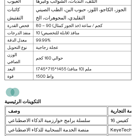
التلف، الندبات، الشوائب وغيرها
العيوب
الجوز، الكاجو، اللوز، حبوب البن، الطب الصيني
كائنات
التقليدي، المجوهرات، الخ
التفتيش
80 ~ 90 كجم / ساعة (خذ الجوز كمثال)
فحص القدرة
10 منافذ (قابلة للتخصيص)
منفذ الدرجات
99.99%
معدل الدقة
عجلة زجاجية
نوع التحويل
الوزن
حوالي 160 كجم
الصافي
1745*715*1455 ملم (10 منافذ)
البعد
1500 واط
قوة
التكوينات الرئيسية
لامة التجارية
وصف
كفيس 16
سلسلة برامج خوارزمية الذكاء الاصطناعي
KeyeTech
منصة الخدمة السحابية للذكاء الاصطناعي