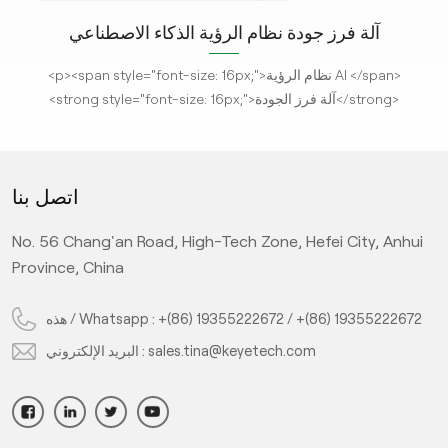
محلل جودة الذكاء الاصطناعي لجوز الكاجو الجوز
<p><span style="font-size: 16px;">KeyeTech
<strong>محلل جودة تكنولوجيا الذكاء الاصطناعي</strong>
يعمل الجهاز من خلال جمع بيانات المواد واستخدام أساليب التعلم
العميق بالذكاء الاصطناعي لتصنيف جودة المنتج، ويمكن للجهاز
ال
تحقيق جودة منتج عالية ومتوسطة ومنخفضة الجودة. هذا
ي
اتصل بنا
<strong>معدات فرز الجودة</strong> يتمتع بموثوقية قوية،
ا
وذكاء عالي، ونظام تصوير فائق الوضوح، ونظام فريد للتعرف على
التس
No. 56 Chang'an Road, High-Tech Zone, Hefei City, Anhui
الدقة بالذكاء الاصطناعي، وتصنيف ذكي، واختيار دقيق، وخسارة
يتم
Province, China
منخفضة، واتصال ذكي بخط الإنتاج الحالي للمصنع. يمكن التمييز
والت
بين الجوز والكاجو واللوز وحبوب القهوة وغيرها.</span></p>
فرز
وت
+(86) 19355222672
/
+(86) 19355222672
هذه / Whatsapp :
sales.tina@keyetech.com
البريد الإلكتروني :