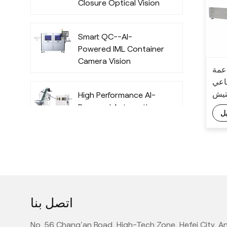
Closure Optical Vision
Inspection System
with Deep Learning
Smart QC--AI-
Algorithm
Powered IML Container
Camera Vision
اعمة
Inspection System
ناعي
with Deep Learning
تيش
High Performance AI-
Algorithm
Powered Automatic
ل
Offline Preform Vision
Inspection System
Full Automatic Inline
PET Bottle Quality
Camera Inspection
Machine with AI
اتصل بنا
Technology
High Performance Inline
AI PE Bottle Quality
No. 56 Chang'an Road, High-Tech Zone, Hefei City, An