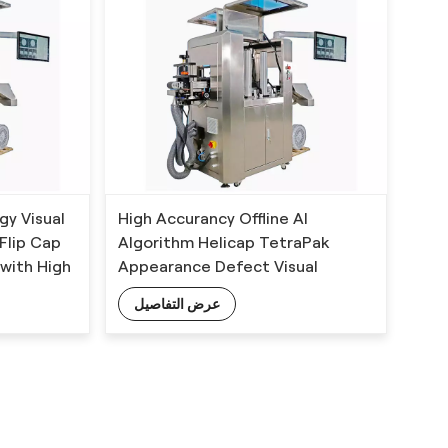
gy Visual
High Accurancy Offline AI
Flip Cap
Algorithm Helicap TetraPak
with High
Appearance Defect Visual
Inspection Machine
عرض التفاصيل