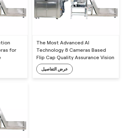
ction
The Most Advanced AI
ras for
Technology 8 Cameras Based
e
Flip Cap Quality Assurance Vision
Inspection System
عرض التفاصيل