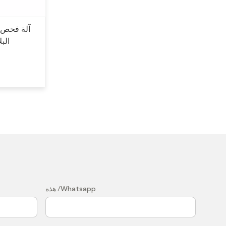
آلة فحص ا
الب
？
هذه /Whatsapp