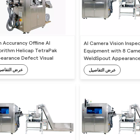
h Accurancy Offline AI
AI Camera Vision Inspe
orithm Helicap TetraPak
Equipment with 8 Came
earance Defect Visual
WeldSpout Appearanc
pection Machine
Detection
عرض التفاصي
عرض التفاصيل