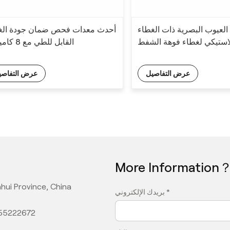
لعيوب البصرية ذات الغطاء
أحدث معدات فحص ضمان جودة الغ
لاستيكي لغطاء فوهة الشفط
القابل للطي مع 8 كاميرات
عرض التفاصيل
عرض التفاصي
More Information
hui Province, China
بريدك الإلكتروني *
355222672