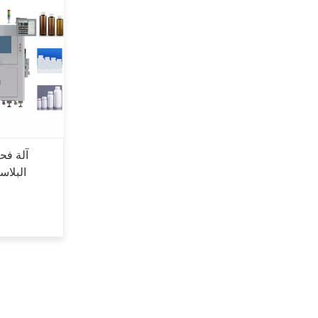
آلة فح
البلاس