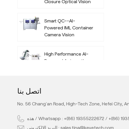
Closure Optical Vision
Inspection System
with Deep Learning
Smart QC--AI-
Algorithm
Powered IML Container
Camera Vision
Inspection System
with Deep Learning
High Performance AI-
Algorithm
Powered Automatic
Offline Preform Vision
Inspection System
Full Automatic Inline
اتصل بنا
PET Bottle Quality
Camera Inspection
No. 56 Chang'an Road, High-Tech Zone, Hefei City, An
Machine with AI
Technology
هذه / Whatsapp :
+(86) 19355222672
/
+(86) 19
High Performance Inline
AI PE Bottle Quality
البريد الإلكتروني :
sales.tina@keyetech.com