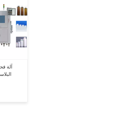
آلة فح
البلاس