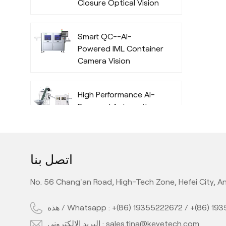
Closure Optical Vision
Inspection System
with Deep Learning
Smart QC--AI-
Algorithm
Powered IML Container
Camera Vision
Inspection System
with Deep Learning
High Performance AI-
Algorithm
Powered Automatic
Offline Preform Vision
Inspection System
Full Automatic Inline
اتصل بنا
PET Bottle Quality
Camera Inspection
No. 56 Chang'an Road, High-Tech Zone, Hefei City, An
Machine with AI
Technology
هذه / Whatsapp :
+(86) 19355222672
/
+(86) 19
High Performance Inline
AI PE Bottle Quality
البريد الإلكتروني :
sales.tina@keyetech.com