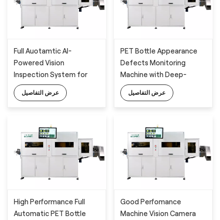
Full Auotamtic AI-
PET Bottle Appearance
Powered Vision
Defects Monitoring
Inspection System for
Machine with Deep-
PET Empty Bottle
learning Algorithm
عرض التفاصيل
عرض التفاصيل
Appearance Defects
Detection
High Performance Full
Good Perfomance
Automatic PET Bottle
Machine Vision Camera