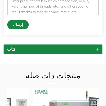
إرسال
فئات
منتجات ذات صله