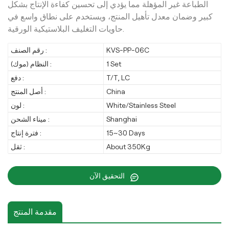
الطباعة غير المؤهلة مما يؤدي إلى تحسين كفاءة الإنتاج بشكل
كبير وضمان معدل تأهيل المنتج، ويستخدم على نطاق واسع في
حاويات التغليف البلاستيكية الورقية.
رقم الصنف :
KVS-PP-06C
النظام (موك) :
1 Set
دفع :
T/T, LC
أصل المنتج :
China
لون :
White/Stainless Steel
ميناء الشحن :
Shanghai
فترة إنتاج :
15~30 Days
ثقل :
About 350Kg
التحقيق الآن
مقدمة المنتج