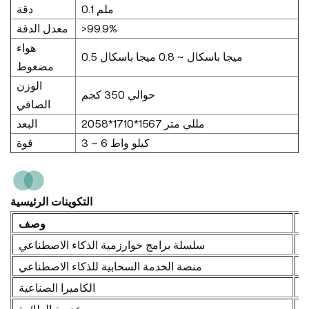
0.1 ملم
دقة
معدل الدقة
>99.9%
هواء
0.5 ميجا باسكال ~ 0.8 ميجا باسكال
مضغوط
الوزن
حوالي 350 كجم
الصافي
2058*1710*1567 مللي متر
البعد
3 ~ 6 كيلو واط
قوة
التكوينات الرئيسية
ة
وصف
سلسلة برامج خوارزمية الذكاء الاصطناعي
منصة الخدمة السحابية للذكاء الاصطناعي
K
ن
الكاميرا الصناعية
ن
عدسة الطائرة