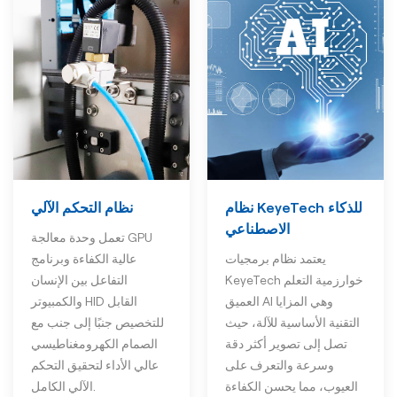
نظام التحكم الآلي
نظام KeyeTech للذكاء
الاصطناعي
تعمل وحدة معالجة GPU
عالية الكفاءة وبرنامج
يعتمد نظام برمجيات
التفاعل بين الإنسان
KeyeTech خوارزمية التعلم
والكمبيوتر HID القابل
العميق AI وهي المزايا
للتخصيص جنبًا إلى جنب مع
التقنية الأساسية للآلة، حيث
الصمام الكهرومغناطيسي
تصل إلى تصوير أكثر دقة
عالي الأداء لتحقيق التحكم
وسرعة والتعرف على
الآلي الكامل.
العيوب، مما يحسن الكفاءة