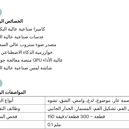
الخصائص الر
كاميرا صناعية عالية الب
عدسات صناعية عالية ال
مصدر ضوء ستروب عالي الس
خوارزمية الذكاء الاصطناعي (آل).
منصة معالجة حوسبة GPU عالية الأداء
شاشة لمس صناعية عالية ال
المواصفات الر
أنواع ا
الفم، تشكيل الفم، المسمار، الجدار الجانبي
وظائف الت
150 قطعة ~ 300 قطعة/دقيقة
فحص الس
0.1 ملم