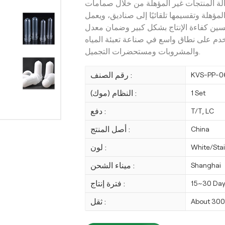
زالة المنتجات غير المؤهلة من خلال صمامات
مؤهلة وتقسيمها تلقائيًا إلى صناديق، ويعمل
ين كفاءة الإنتاج بشكل كبير وضمان معدل
تخدم على نطاق واسع في صناعة تعبئة المياه
والمشروبات ومستحضرات التجميل.
رقم الصنف :
KVS-PP-0
النظام (موك) :
1 Set
دفع :
T/T, LC
أصل المنتج :
China
لون :
White/Stai
ميناء الشحن :
Shanghai
فترة إنتاج :
15~30 Da
ثقل :
About 30