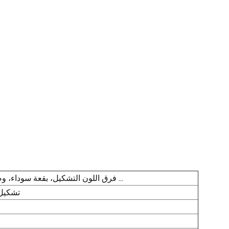
فرق اللون التشكيل، بقعة سوداء، وصمة عار، موضوع، لدغ، وامض، الشق، تشوه ...
تشكيل 