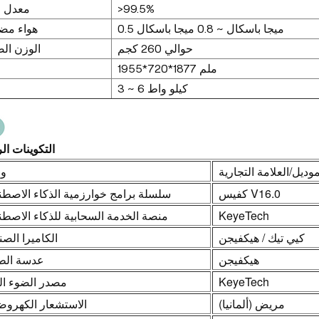
معدل ا
>99.5%
0.5 ميجا باسكال ~ 0.8 ميجا باسكال
هواء مض
حوالي 260 كجم
الوزن ال
1955*720*1877 ملم
3 ~ 6 كيلو واط
التكوينات ال
موديل/العلامة التجارية
و
كفيس V16.0
سلسلة برامج خوارزمية الذكاء الاصط
منصة الخدمة السحابية للذكاء الاصط
KeyeTech
كيي تيك / هيكفيجن
الكاميرا الصن
هيكفيجن
عدسة الطا
مصدر الضوء ال
KeyeTech
مريض (ألمانيا)
الاستشعار الكهروض