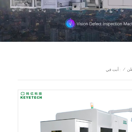
/
ن
أنت في :