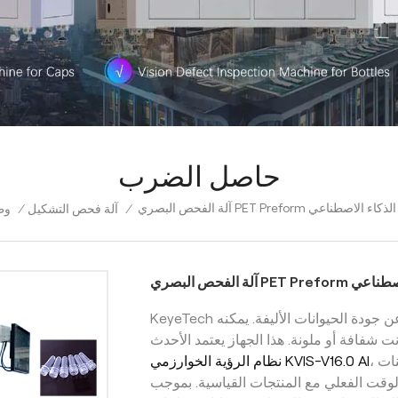
حاصل الضرب
آلة الفحص البصري PET Preform عي
وط
/
آلة فحص التشكيل
/
ة الفحص البصري
KeyeTech
جودة الحيوانات الأليفة. يمكنه
 شفافة أو ملونة. هذا الجهاز يعتمد الأحدث
، ويستخدم تقنية التصوير عالية الوضوح لتحليل صور الكائنات
نظام الرؤية الخوارزمي KVIS-V16.0 AI
قت الفعلي مع المنتجات القياسية. بموجب