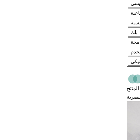
يسي
اعية
يسية
بلك
دمجة
تخدم
نيكي
المنتج