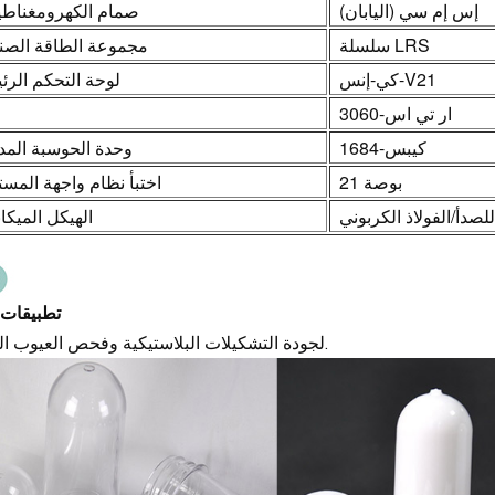
إس إم سي (اليابان)
صمام الكهرومغناط
سلسلة LRS
مجموعة الطاقة الصن
كي-إنس-V21
لوحة التحكم الرئ
ار تي اس-3060
كيبس-1684
وحدة الحوسبة الم
21 بوصة
اختبأ نظام واجهة المس
للصدأ/الفولاذ الكربوني
الهيكل الميكا
تطبيقات 
لجودة التشكيلات البلاستيكية وفحص العيوب البصرية.