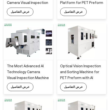
Camera Visual Inspection
Platform for PET Preform
System with AI Training
عرض التفاصيل
عرض التفاصيل
Platform for PET Preform
Detection
The Most Advanced AI
Optical Vision Inspection
Technology Camera
and Sorting Machine for
Visual Inspection Machine
PET Preform with AI
for PET Preform Defects
Technology
عرض التفاصيل
عرض التفاصيل
Monitoring