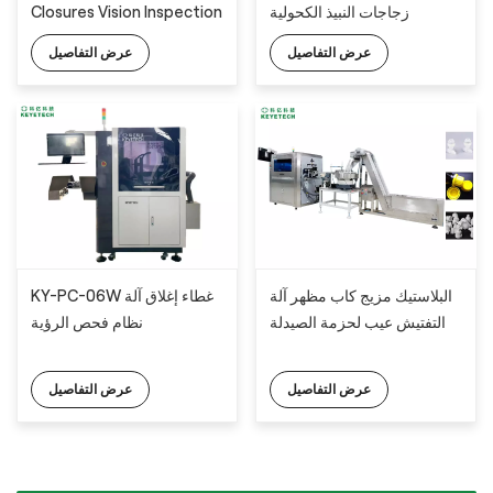
Closures Vision Inspection
زجاجات النبيذ الكحولية
System
عرض التفاصيل
عرض التفاصيل
البلاستيك مزيج كاب مظهر آلة
KY-PC-06W غطاء إغلاق آلة
التفتيش عيب لحزمة الصيدلة
نظام فحص الرؤية
عرض التفاصيل
عرض التفاصيل