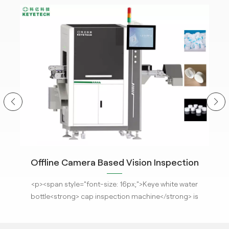
Offline Camera Based Vision Inspection
C
System for Closure Cap Detection with The
<p
r
<p><span style="font-size: 16px;">Keye white water
hm
Latest AI Technology
m
s
bottle<strong> cap inspection machine</strong> is
ima
installed with the latest <strong>AI visual
em
system</strong>, it equipped with HD imaging system