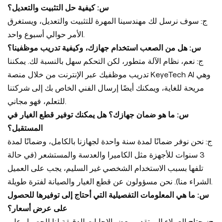
س: كيفية حل التثبيت والتعديل؟
ج: سوف نرسل لك مهندسينا المهرة للتثبيت والتعديل، ويستغرق
الأمر حوالي أسبوع واحد.
س: هل من الصعب استخدام جهازك، وكيفية تدريب موظفينا؟
ج: نعم، نظام الآلة متطور، لكن التحكم سهل بالنسبة لك. يمكننا
تدريب موظفيك عبر الإنترنت من خلال منصة KeyeTech AI وهي
مريحة للغاية، ويمكنك أيضًا إرسال الفني الخاص بك إلى شركتنا
للتعلم، فهو مجاني.
س: ما هو ضمان جهازك؟ هل يمكنك توفير قطع الغيار في
المستقبل؟
ج: نحن نوفر ضمانًا لمدة سنة واحدة لجهازنا بالكامل، وضمانًا لمدة
3 سنوات للأجهزة مثل الكاميرا والعدسة والمستشعر (في حالة
تلفها بسبب الاستخدام الشخصي غير السليم، يجب على العميل
الشراء منا). نحن مسؤولون عن قطع الغيار والصيانة لفترة طويلة.
س: ما هي المعلومات التفصيلية التي أحتاج إلى توفيرها للحصول
على عرض أسعار؟
ج: يحتاج العملاء إلى تقديم بعض الإجابات الدقيقة لنا للحصول على