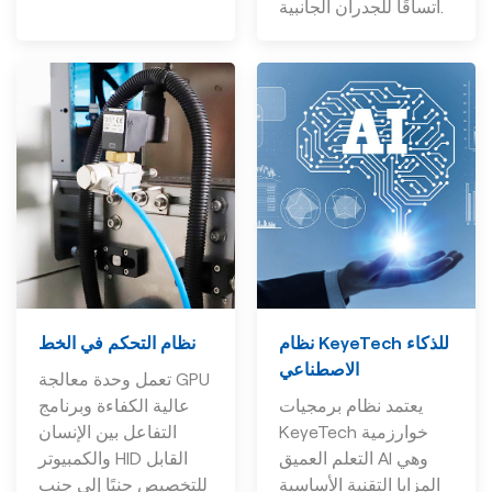
اتساقًا للجدران الجانبية.
نظام التحكم في الخط
نظام KeyeTech للذكاء
الاصطناعي
تعمل وحدة معالجة GPU
عالية الكفاءة وبرنامج
يعتمد نظام برمجيات
التفاعل بين الإنسان
KeyeTech خوارزمية
والكمبيوتر HID القابل
التعلم العميق AI وهي
للتخصيص جنبًا إلى جنب
المزايا التقنية الأساسية