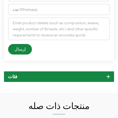
إرسال
فئات
منتجات ذات صله