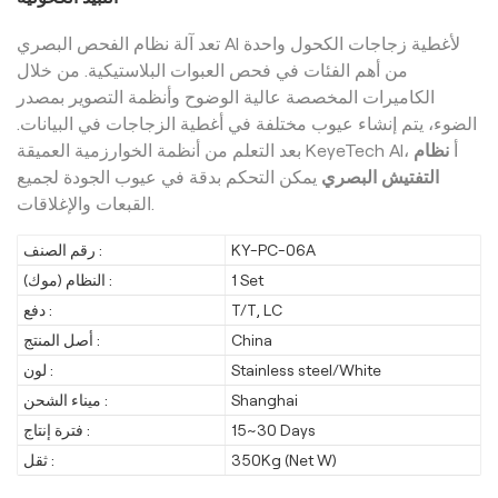
تعد آلة نظام الفحص البصري AI لأغطية زجاجات الكحول واحدة
من أهم الفئات في فحص العبوات البلاستيكية. من خلال
الكاميرات المخصصة عالية الوضوح وأنظمة التصوير بمصدر
الضوء، يتم إنشاء عيوب مختلفة في أغطية الزجاجات في البيانات.
بعد التعلم من أنظمة الخوارزمية العميقة KeyeTech AI، أ
نظام
التفتيش البصري
يمكن التحكم بدقة في عيوب الجودة لجميع
القبعات والإغلاقات.
رقم الصنف :
KY-PC-06A
النظام (موك) :
1 Set
دفع :
T/T, LC
أصل المنتج :
China
لون :
Stainless steel/White
ميناء الشحن :
Shanghai
فترة إنتاج :
15~30 Days
ثقل :
350Kg (Net W)