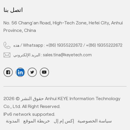
par
and customized light source with the latest <a
اتصل بنا
s
s
href="/about-us">KeyeTech V16.0 AI system</a>, this
a
us
system can analyze object images and obtain various
No. 56 Chang'an Road, High-Tech Zone, Hefei City, Anhui
with
parameters for real-time comparison and detection with
Province, China
aut
 the
standard products. Under AI deep learning algorithm, the
h-
machine can reject defective products through high-
en
nts
speed air valves online, it can also automatically counts
هذه / Whatsapp :
+(86) 19355222672
/
+(86) 19355222672
and divides qualified products into boxes, greatly
البريد الإلكتروني :
sales.tina@keyetech.com
ct
improving production efficiency and ensuring product
qualification rate.&nbsp;</span></p>
حقوق النشر © 2026 Anhui KEYE Information Technology
Co., Ltd. All Right Reserved.
IPv6 network supported.
سياسة الخصوصية
إكس إم إل
خريطة الموقع
المدونة