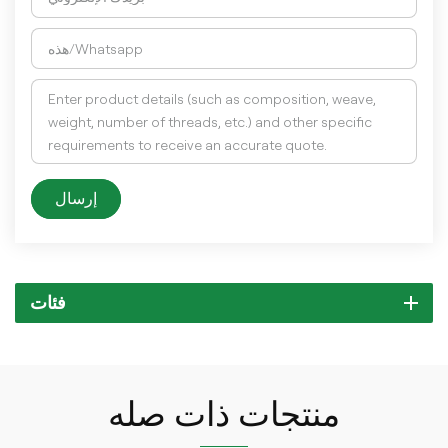
إرسال
فئات
منتجات ذات صله