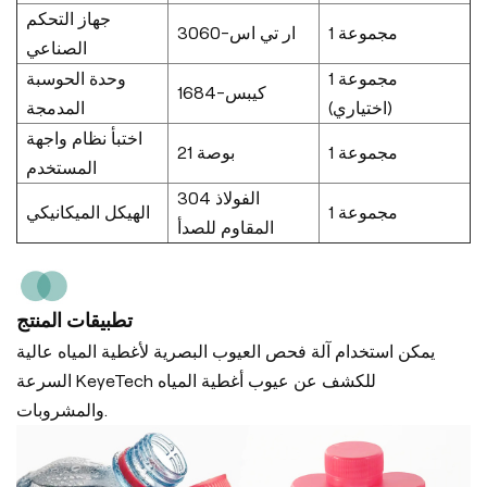
جهاز التحكم
1 مجموعة
ار تي اس-3060
الصناعي
1 مجموعة
وحدة الحوسبة
كيبس-1684
(اختياري)
المدمجة
اختبأ نظام واجهة
1 مجموعة
21 بوصة
المستخدم
304 الفولاذ
1 مجموعة
الهيكل الميكانيكي
المقاوم للصدأ
تطبيقات المنتج
يمكن استخدام آلة فحص العيوب البصرية لأغطية المياه عالية
السرعة KeyeTech للكشف عن عيوب أغطية المياه
والمشروبات.