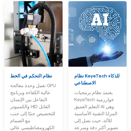
نظام التحكم في الخط
نظام KeyeTech للذكاء
الاصطناعي
تعمل وحدة معالجة GPU
عالية الكفاءة وبرنامج
يعتمد نظام برمجيات
التفاعل بين الإنسان
KeyeTech خوارزمية
والكمبيوتر HID القابل
التعلم العميق AI وهي
للتخصيص جنبًا إلى جنب
المزايا التقنية الأساسية
مع الصمام
للآلة، حيث تصل إلى
الكهرومغناطيسي عالي
تصوير أكثر دقة وسرعة