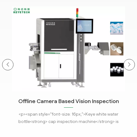
Offline Camera Based Vision Inspection
C
System for Closure Cap Detection with The
<p
r
<p><span style="font-size: 16px;">Keye white water
hm
Latest AI Technology
m
s
bottle<strong> cap inspection machine</strong> is
ima
installed with the latest <strong>AI visual
em
system</strong>, it equipped with HD imaging system