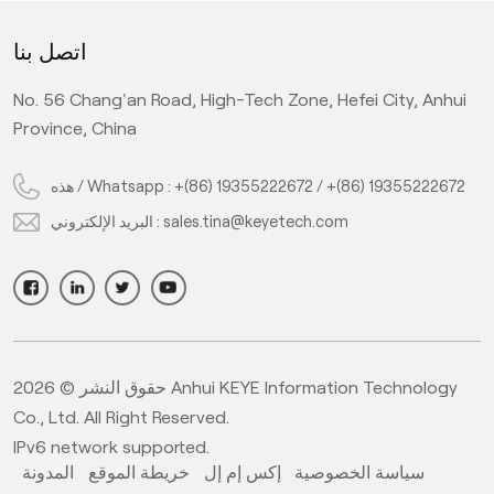
par
and customized light source with the latest <a
اتصل بنا
s
s
href="/about-us">KeyeTech V16.0 AI system</a>, this
a
us
system can analyze object images and obtain various
No. 56 Chang'an Road, High-Tech Zone, Hefei City, Anhui
with
parameters for real-time comparison and detection with
Province, China
aut
 the
standard products. Under AI deep learning algorithm, the
h-
machine can reject defective products through high-
en
nts
speed air valves online, it can also automatically counts
هذه / Whatsapp :
+(86) 19355222672
/
+(86) 19355222672
and divides qualified products into boxes, greatly
البريد الإلكتروني :
sales.tina@keyetech.com
ct
improving production efficiency and ensuring product
qualification rate.&nbsp;</span></p>
حقوق النشر © 2026 Anhui KEYE Information Technology
Co., Ltd. All Right Reserved.
IPv6 network supported.
سياسة الخصوصية
إكس إم إل
خريطة الموقع
المدونة