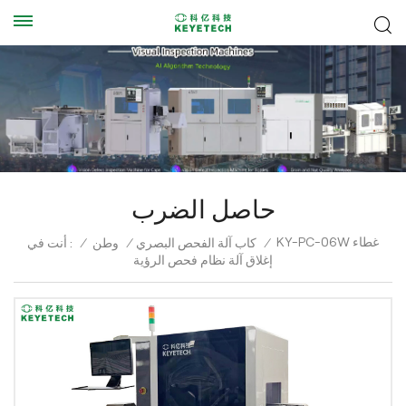
حاصل الضرب
KY-PC-06W غطاء
أنت في :
/
وطن
/
كاب آلة الفحص البصري
/
إغلاق آلة نظام فحص الرؤية