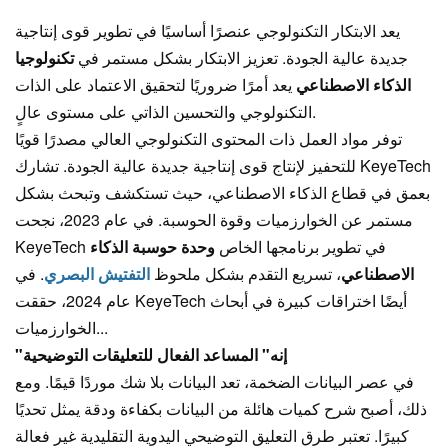
يعد الابتكار التكنولوجي عنصرًا أساسيًا في تطوير قوى إنتاجية
جديدة عالية الجودة. تعزيز الابتكار بشكل مستمر في
تكنولوجيا
الذكاء الاصطناعي
يعد أمرًا ضروريًا لتحقيق الاعتماد على الذات
التكنولوجي والتحسين الذاتي على مستوى عالٍ.
توفر مواد العمل ذات المحتوى التكنولوجي العالي مصدرًا قويًا
للتحفيز لإنتاج قوى إنتاجية جديدة عالية الجودة. تشارك KeyeTech
بعمق في قطاع الذكاء الاصطناعي، حيث تستكشف وتبحث بشكل
مستمر عن الخوارزميات وقوة الحوسبة. في عام 2023، نجحت
KeyeTech في تطوير برنامجها الخاص
وحدة حوسبة الذكاء
الاصطناعي
، تسريع التقدم بشكل ملحوظ
التفتيش البصري
. في
عام 2024، حققت KeyeTech أيضًا اختراقات كبيرة في أبحاث
الخوارزميات...
"إنه" المساعد الفعال للتعليقات التوضيحية
في عصر البيانات الضخمة، تعد البيانات بلا شك موردًا قيمًا. ومع
ذلك، أصبح شرح كميات هائلة من البيانات بكفاءة ودقة يمثل تحديًا
كبيرًا. تعتبر طرق التعليق التوضيحي اليدوية التقليدية غير فعالة