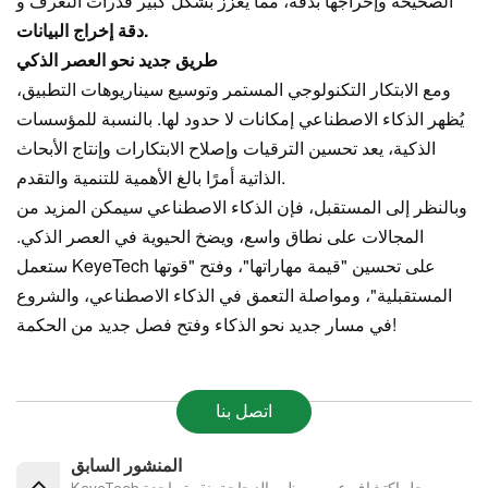
الصحيحة وإخراجها بدقة، مما يعزز بشكل كبير قدرات التعرف و
دقة إخراج البيانات.
طريق جديد نحو العصر الذكي
ومع الابتكار التكنولوجي المستمر وتوسيع سيناريوهات التطبيق،
يُظهر الذكاء الاصطناعي إمكانات لا حدود لها. بالنسبة للمؤسسات
الذكية، يعد تحسين الترقيات وإصلاح الابتكارات وإنتاج الأبحاث
الذاتية أمرًا بالغ الأهمية للتنمية والتقدم.
وبالنظر إلى المستقبل، فإن الذكاء الاصطناعي سيمكن المزيد من
المجالات على نطاق واسع، ويضخ الحيوية في العصر الذكي.
ستعمل KeyeTech على تحسين "قيمة مهاراتها"، وفتح "قوتها
المستقبلية"، ومواصلة التعمق في الذكاء الاصطناعي، والشروع
في مسار جديد نحو الذكاء وفتح فصل جديد من الحكمة!
اتصل بنا
المنشور السابق
KeyeTech يحل اكتشاف عيوب مظهر الزجاجة بنقرة واحدة