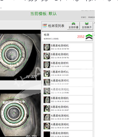
العيوب، ستقوم الشبكة العصبية في النهاية باكتشافها دون أي تعليمات إضافية.