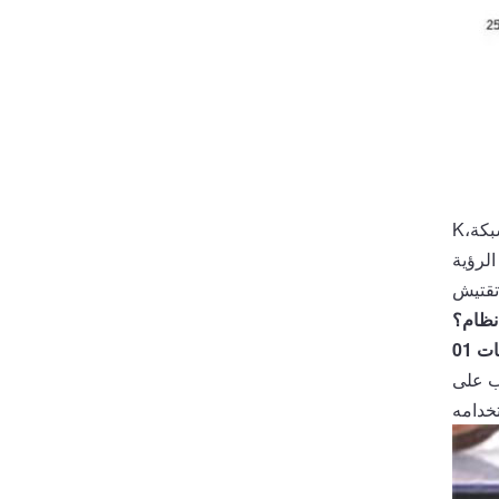
بكة،
K
لرؤية
تقتيش
ظام؟
بات
جب على