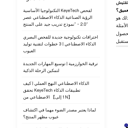
تقتيش
لعميق؟
التكنولوجيا الأساسية KeyeTech لفحص
ذلك هو
الرؤية الصناعية الذكاء الاصطناعي عصر
2.0 - "نموذج تدريب جيد على المنتج"
لحصول
اختراقات تكنولوجية جديدة للفحص البصري
الذكاء الاصطناعي | 3 خطوات لتقنية توليد
العيوب
ترقية الخوارزمية | توسيع المهارات الجديدة
لتمكين الرحلة الذكية
الذكاء الاصطناعي النهج العملي | كيف
تحقق KeyeTech تطبيقات الذكاء
الاصطناعي من 【1 إلى N】
لماذا يعتبر مصدر الضوء مهما في اكتشاف
عيوب مظهر المنتج؟