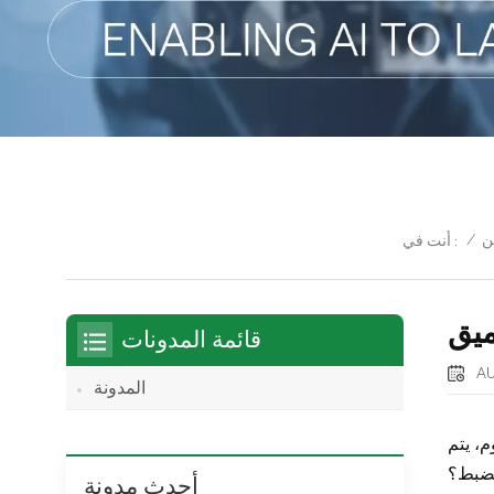
ن
/
أنت في :
ميق
قائمة المدونات
AU
المدونة
م، يتم
الضبط؟
أحدث مدونة