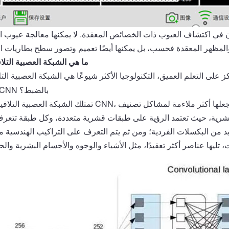
ن في اكتشاف العيوب ذات الخصائص المعقدة. لا يمكنها معالجة عيوب 
ما هي الشبكة العصبية التلا
ز على
التعلم العميق، التكنولوجيا الأكثر شيوعًا هي الشبكة العصبية التلافيفية (CNN). إذً
شبكة CNN بالضبط؟
تمتلك الشبكة العصبية التلافيفية، أو CNN، ميزات خاصة تحتفظ بالمعلومات المكانية في الشبكة، مما يجعلها أ
 البشرية، حيث تعتمد الرؤية على طبقات قشرية متعددة، وكل طبقة تتعر
يد من البكسلات الفردية؛ ومن ثم يتم التعرف على التراكيب الهندسية
م