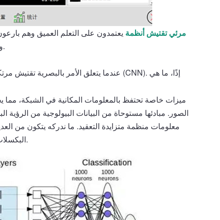
مرئي
تقتيش
أنظمة
يعتمدون على التعلم العميق وهم بارعو
والمظهر المعقدة فحسب، بل يمكنها أيضًا تعميم وتصور سطح بطاريات الليثيوم.
عندما يتعلق الأمر بالبصرية
مرتك
تقتيش
الصور. مبادئها مستوحاة من البيانات البيولوجية من الرؤية
معلومات منظمة متزايدة التعقيد. ما ندركه يتكون من العد
البكسلات، تليها عناصر أكثر تعقيدًا، مثل الأشياء والوجوه والأجسام البشرية والحيوانات.