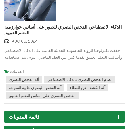
الذكاء الاصطناعي الفحص البصري للصور على أساس خوارزمية
التعلم العميق
AUG 08, 2024
حققت تكنولوجيا الرؤية الحاسوبية الحديثة القائمة على الذكاء الاصطناعي
وأساليب التعلم العميق تقدما كبيرا في العقد الماضي. اليوم، يتم استخدامه
على نطاق واسع لتصنيف الصور، والتعرف على الوجه، والتعرف على
الأشياء داخل الصور. إذًا، ما هو التعلم العميق بالضبط؟ كيف يتم تطبيق التعلم
العلامات :
العميق في مرئي تقتيش?ما هو التعلم العميق؟التعلم العميق هو فرع من
نظام الفحص البصري بالذكاء الاصطناعي
آلة الفحص البصري
تقنيات التعلم الآلي الذي يتكون من مصنفات مبنية على شبكات عصبية
آلة الكشف عن الغطاء
آلة الفحص البصري عالية السرعة
اصطناعية. المبدأ الكامن وراء ذلك هو تعليم الآلات التعلم من خلال الأمثلة to
الفحص البصري على أساس التعلم العميق
توفيرe أمثلة مصنفة لأنواع محددة من البيانات للشبكة العصبية. يقوم
النموذج باستخراج الأنماط الشائعة من هذه الأمثلة وتحويلها إلى نموذج
شبكة عصبية يحتوي على هذه المعلومات، مما يساعد في تصنيف المعلومات
قائمة المدونات
التي يتم الحصول عليها في المستقبل.يمكن للفحص البصري المعتمد على
تقنية التعلم العميق تحقيق التوطين والتمييز بين العيوب والتعرف على