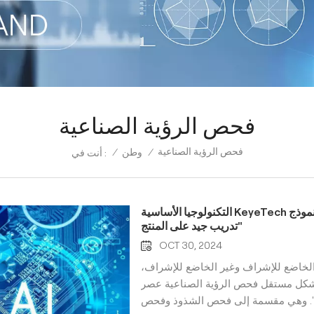
فحص الرؤية الصناعية
فحص الرؤية الصناعية
/
وطن
/
أنت في :
التكنولوجيا الأساسية KeyeTech لفحص الرؤية الصناعية الذكاء الاصطناعي عصر 2.0 - "نموذج
تدريب جيد على المنتج"
OCT 30, 2024
ق، الخاضع للإشراف وغير الخاضع للإشراف،
ة بشكل مستقل فحص الرؤية الصناعية عصر
يب على المنتج". وهي مقسمة إلى فحص الشذوذ وفحص