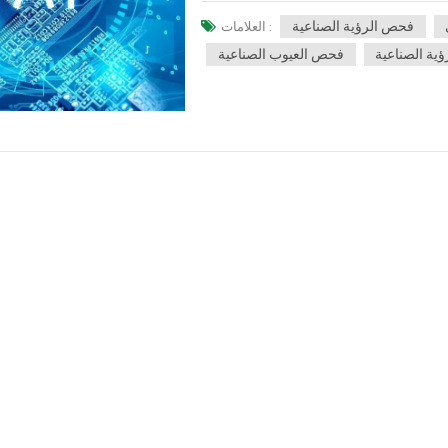
 مثل عينات العيوب الصغيرة، ودورة بناء
فحص الرؤية الصناعية
العلامات :
علامات المعقدة. تتمثل المزايا الأساسية
ضع العلامات، ويمكن تغيير نموذج المنتج
ية الصناعية
فحص العيوب الصناعية
غير المعروفة، ووقت جمع عينات العيوب
ف عن الشذوذ فقط إلى استخدام صور ذات
الصورة بالكامل للعيوب المعروفة وغير
نموذج الكشف عن العيوب الشاذة لمعالجة
حية لزيادة تحسين نموذج الكشف وتعزيز
الجيد ونماذج العيوب الموجودة ونماذج
كل كبير على تحسين أداء الكشف وقدرات
أو غير معروف، فإنه يمكنه تحقيق تحديد
نات قوية للتشغيل المستقر لخط الإنتاج
الذي تمت ترقيته بشكل أفضل فحص الرؤية
الصناعية وتوفير كفاءة كشف أعلى.