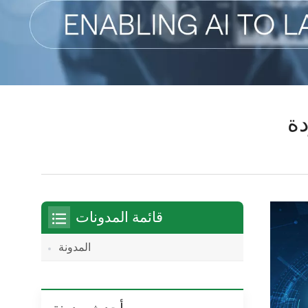
دة
قائمة المدونات
المدونة