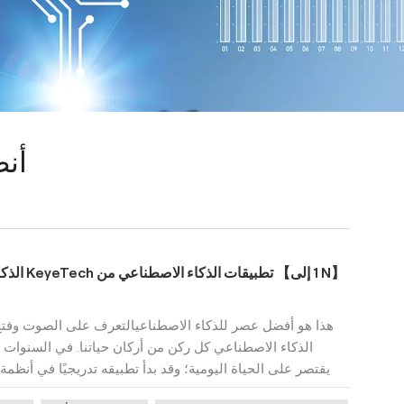
أنظ
الذكاء الاصطناعي النهج العملي | كيف تحقق KeyeTech تطبيقات الذكاء الاصطناعي من 【1 إلى N】
هذا هو أفضل عصر للذكاء الاصطناعيالتعرف على الصوت وفتح 
الذكاء الاصطناعي كل ركن من أركان حياتنا. في السنوات ا
يقتصر على الحياة اليومية؛ وقد بدأ تطبيقه تدريجيًا في أنظم
البصريوالفرز الذكي والتعبئة التلقائية والمزيد. ومع ذلك، ب