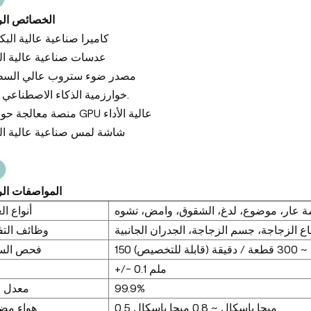
الخصائص الر
كاميرا صناعية عالية الب
عدسات صناعية عالية ال
مصدر ضوء ستروب عالي الس
خوارزمية الذكاء الاصطناعي (آل).
منصة معالجة حوسبة GPU عالية الأداء
شاشة لمس صناعية عالية ال
المواصفات الر
أنواع ا
وظائف الت
150 لة للتخصيص
فحص الس
+/- 0.1 ملم
معدل ا
99.9%
0.5 ميجا باسكال ~ 0.8 ميجا باسكال
هواء مض