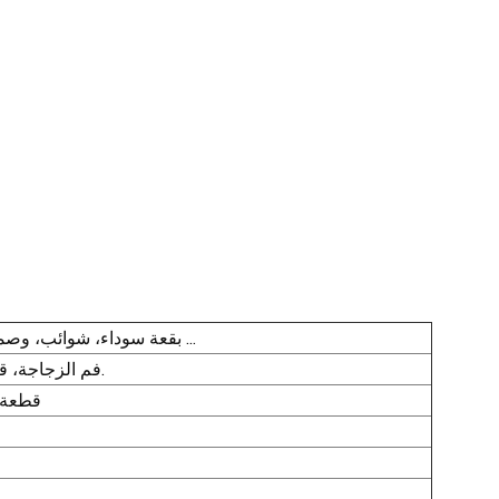
بقعة سوداء، شوائب، وصمة عار، موضوع، لدغ، الشقوق، وامض، تشوه ...
فم الزجاجة، قاع الزجاجة، جسم الزجاجة، الجدران الجانبية.
قطعة ~ 300 قطعة / دقيقة (قاب)