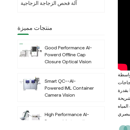
آلة فحص الزجاجة الزجاجية
منتجات مميزة
Good Performance AI-
Powerd Offline Cap
Closure Optical Vision
Inspection System
بواسطة
with Deep Learning
Smart QC--AI-
Algorithm
لى زجاجات
Powered IML Container
 بقدرة
Camera Vision
حوسبة قوية لشريحة GPU م الزجاجة وفم
Inspection System
لمياه
with Deep Learning
High Performance AI-
Algorithm
Powered Automatic
Offline Preform Vision