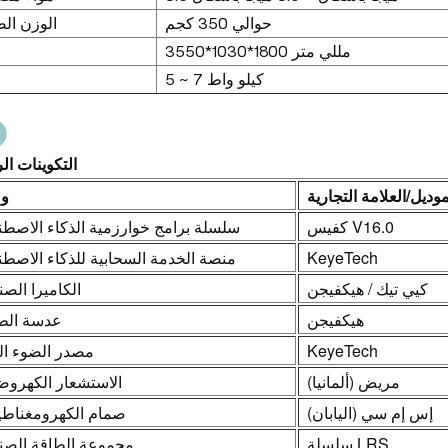
حوالي 350 كجم
الوزن ال
3550*1030*1800 مللي متر
5 ~ 7 كيلو واط
التكوينات ال
موديل/العلامة التجارية
و
كفيس V16.0
سلسلة برامج خوارزمية الذكاء الاصط
منصة الخدمة السحابية للذكاء الاصط
KeyeTech
كيي تيك / هيكفيجن
الكاميرا الصن
هيكفيجن
عدسة الطا
مصدر الضوء ال
KeyeTech
مريض (ألمانيا)
الاستشعار الكهروض
إس إم سي (اليابان)
صمام الكهرومغناط
سلسلة LRS
مجموعة الطاقة الصن