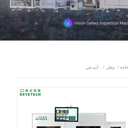
/
وطن
/
جاجة
أنت في :