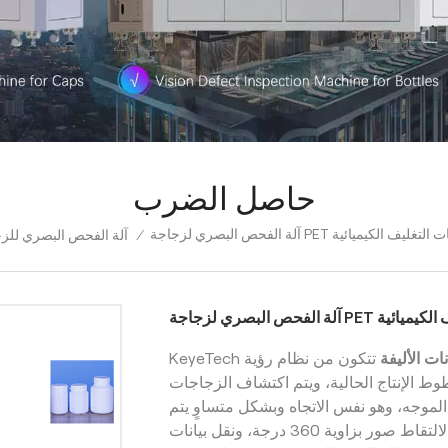
حاصل الضرب
آلة الفحص البصري لزجاجة PET ائية
آلة الفحص البصري للز
/
فحص البصري لزجاجة
KeyeTech
تتكون من نظام رؤية AI ونظام برمجي ونظام
ت الأليفة
وط الإنتاج الحالية، ويتم اكتشاف الزجاجات
لموجه، وهو نفس الاتجاه وبشكل متساوٍ يتم
توزيعها، ثم تدخل الكائنات التي تم فحصها إلى نظام الرؤية لالتقاط صور بزاوية 360 درجة، ونقل بيانات