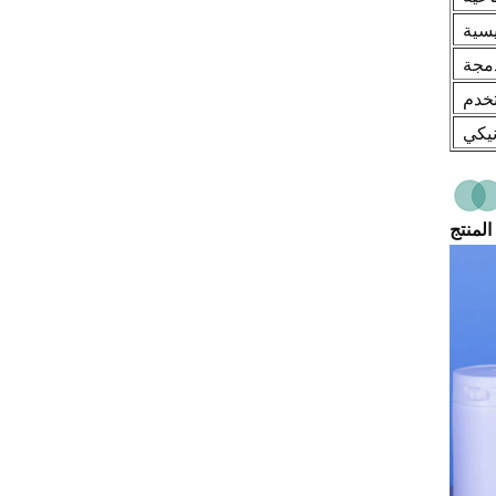
يسية
دمجة
تخدم
نيكي
المنتج