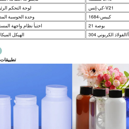
كي-إنس-V21
لوحة التحكم الرئ
كيبس-1684
وحدة الحوسبة الم
21 بوصة
اختبأ نظام واجهة المس
304 لفولاذ الكربوني
الهيكل الميكا
تطبيقات 