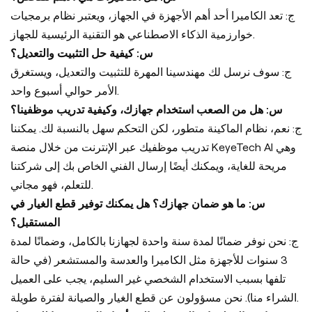
ج: تعد الكاميرا أحد أهم الأجهزة في الجهاز، ويعتبر نظام برمجيات
خوارزمية الذكاء الاصطناعي هو التقنية الرئيسية للجهاز.
س: كيفية حل التثبيت والتعديل؟
ج: سوف نرسل لك مهندسينا المهرة للتثبيت والتعديل، ويستغرق
الأمر حوالي أسبوع واحد.
س: هل من الصعب استخدام جهازك، وكيفية تدريب موظفينا؟
ج: نعم، نظام الماكينة متطور، لكن التحكم سهل بالنسبة لك. يمكننا
تدريب موظفيك عبر الإنترنت من خلال منصة KeyeTech AI وهي
مريحة للغاية، ويمكنك أيضًا إرسال الفني الخاص بك إلى شركتنا
للتعلم، فهو مجاني.
س: ما هو ضمان جهازك؟ هل يمكنك توفير قطع الغيار في
المستقبل؟
ج: نحن نوفر ضمانًا لمدة سنة واحدة لجهازنا بالكامل، وضمانًا لمدة
3 سنوات للأجهزة مثل الكاميرا والعدسة والمستشعر (في حالة
تلفها بسبب الاستخدام الشخصي غير السليم، يجب على العميل
الشراء منا). نحن مسؤولون عن قطع الغيار والصيانة لفترة طويلة.