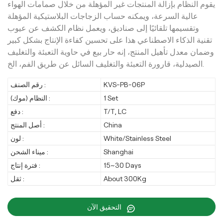
يقوم النظام بإزالة المنتجات غير المؤهلة من خلال صمامات الهواء
عالية السرعة، ويمكنه حساب الزجاجات البلاستيكية المؤهلة
وتقسيمها تلقائيًا إلى صناديق، ويعمل نظام الكشف عن عيوب
تقنية الذكاء الاصطناعي هذا على تحسين كفاءة الإنتاج بشكل كبير
وضمان معدل تأهيل المنتج، إنه حار بيع في حاوية التعبئة والتغليف
الصيدلية، قارورة التعبئة والتغليف السائل عن طريق الفم، الخ.
رقم الصنف :
KVS-PB-06P
النظام (موك) :
1 Set
دفع :
T/T, LC
أصل المنتج :
China
لون :
White/Stainless Steel
ميناء الشحن :
Shanghai
فترة إنتاج :
15~30 Days
ثقل :
About 300Kg
التحقيق الآن