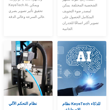
KeyeTech AI، ويمكن
الشخصية المختلفة. يمكن
تحقيق تأثير تصوير بصري
لمصدر ضوء التجويف
عالي السرعة وعالي الدقة.
المتكامل الحصول على
تصوير أكثر اتساقًا للجدران
الجانبية.
نظام التحكم الآلي
نظام KeyeTech للذكاء
الاصطناعي