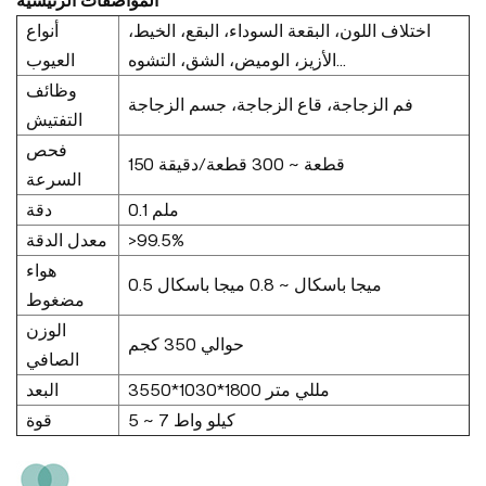
المواصفات الرئيسية
اختلاف اللون، البقعة السوداء، البقع، الخيط،
أنواع
الأزيز، الوميض، الشق، التشوه...
العيوب
وظائف
فم الزجاجة، قاع الزجاجة، جسم الزجاجة
التفتيش
فحص
150 قطعة ~ 300 قطعة/دقيقة
السرعة
0.1 ملم
دقة
معدل الدقة
>99.5%
هواء
0.5 ميجا باسكال ~ 0.8 ميجا باسكال
مضغوط
الوزن
حوالي 350 كجم
الصافي
3550*1030*1800 مللي متر
البعد
5 ~ 7 كيلو واط
قوة