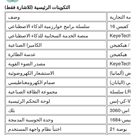
التكوينات الرئيسية (للاشارة فقط)
لامة التجارية
وصف
كفيس 16
سلسلة برامج خوارزمية الذكاء الاصطناعي
منصة الخدمة السحابية للذكاء الاصطناعي
KeyeTech
ك / هيكفيجن
الكاميرا الصناعية
هيكفيجن
عدسة الطائرة
مصدر الضوء القوية
KeyeTech
ريض (ألمانيا
الاستشعار الكهروضوئية
 سي (اليابان
صمام الكهرومغناطيسي
سلسلة LRS
مجموعة الطاقة الصناعية
كي-إنس-V
لوحة التحكم الرئيسية
ي اس-3060
بلك
كيبس-1684
وحدة الحوسبة المدمجة
21 بوصة
اختبأ نظام واجهة المستخدم