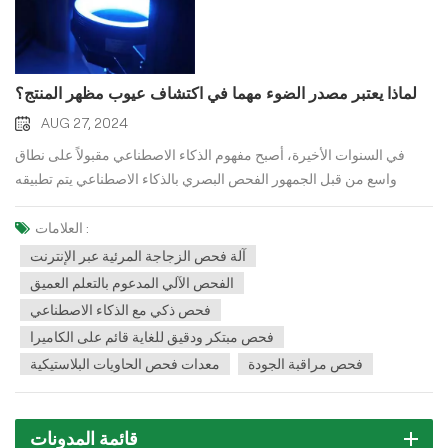
لماذا يعتبر مصدر الضوء مهما في اكتشاف عيوب مظهر المنتج؟
AUG 27, 2024
في السنوات الأخيرة، أصبح مفهوم الذكاء الاصطناعي مقبولاً على نطاق
واسع من قبل الجمهور الفحص البصري بالذكاء الاصطناعي يتم تطبيقه
تدريجياً في القطاع الصناعي للكشف عن عيوب مظهر المنتج. يمكن أن تؤثر
عيوب المظهر في المنتجات سلبًا على الجمال والراحة والأداء العام. ولهذا
العلامات :
تحرص شركات التصنيع على اكتشاف هذه العيوب بشكل سريع، مما يسمح
آلة فحص الزجاجة المرئية عبر الإنترنت
لها بمراقبة الجودة وتعزيز القيمة المضافة للمنتج.في حين يتم التأكيد غالبًا
الفحص الآلي المدعوم بالتعلم العميق
على أهمية الخوارزميات في الفحص البصري باستخدام الذكاء الاصطناعي،
فحص ذكي مع الذكاء الاصطناعي
إلا أن مصدر الإضاءة يؤثر بشكل مباشر على جودة الصورة. يتمثل الدور
فحص مبتكر ودقيق للغاية قائم على الكاميرا
الأساسي للإضاءة في معدات الفحص البصري المدعومة بالذكاء الاصطناعي
فحص مراقبة الجودة
معدات فحص الحاويات البلاستيكية
في التغلب على التداخل الناتج عن الإضاءة المحيطة، مما يضمن استقرار
الصورة وتحقيق أعلى تباين ممكن. التصوير عالي التباين يجعل من السهل
اكتشاف عيوب المنتج.في كييالتكنولوجيا، لا تستخدم معدات التعرف على
قائمة المدونات
الصور المزودة بتقنية الذكاء الاصطناعي الخاصة بنا فقط الخوارزميات