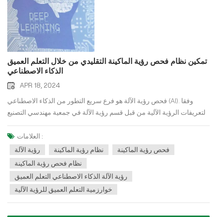
تمكين نظام فحص رؤية الماكينة التقليدي من خلال التعلم العميق
الذكاء الاصطناعي
APR 18, 2024
فحص رؤية الآلة هو فرع سريع التطور من الذكاء الاصطناعي (AI). وفقا
لتعريفات الرؤية الآلية من قبل قسم رؤية الآلة في جمعية مهندسي التصنيع
(SME) وقسم رؤية الأتمتة التابع لجمعية صناعة الروبوتات (RIA)، الرؤية الآلية
هي جهاز يستقبل ويعالج صورة كائن حقيقي تلقائيًا من خلال الأجهزة البصرية
العلامات :
وأجهزة الاستشعار غير المتصلة للحصول على المعلومات المطلوبة أو
فحص رؤية الماكينة
نظام رؤية الماكينة
رؤية الآلة
للتحكم في الروبوت حركة. ببساطة، الرؤية الآلية تستخدم الآلات بدلاً من
نظام فحص رؤية الماكينة
عيون الإنسان. تحاكي الرؤية الآلية العين للحصول على الصور، وتستخرج
رؤية الآلة الذكاء الاصطناعي التعلم العميق
المعلومات من خلال التعرف على الصور ومعالجتها، وتكمل العملية أخيرًا
خوارزمية التعلم العميق للرؤية الآلية
من خلال جهاز التنفيذ. تقليدي تكنولوجيا فحص رؤية الآلة يتطلب تمثيل
البيانات كمجموعة من الميزات أو إدخالها في نموذج التنبؤ للحصول على نتائج