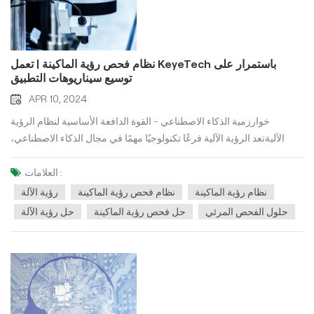
نظام فحص رؤية الماكينة | تعمل KeyeTech باستمرار على
توسيع سيناريوهات التطبيق
APR 10, 2024
خوارزمية الذكاء الاصطناعي - القوة الدافعة الأساسية لنظام الرؤية
الآليةتعد الرؤية الآلية فرعًا تكنولوجيًا مهمًا في مجال الذكاء الاصطناعي،
ويكمن مفتاحها في زرع "عيون الإنسان ودماغه" في الآلات.توفر خوارزميات
الذكاء الاصطناعي القوة الدافعة الأساسية الداخلية لـ نظام فحص رؤية الآلة.
العلامات :
بغض النظر عن التطبيق في أي سيناريو، تحتاج الرؤية الآلية إلى التفكير
نظام رؤية الماكينة
نظام فحص رؤية الماكينة
رؤية الآلة
والحكم وتنفيذ الإجراءات مثل البشر. توفر خوارزميات الذكاء الاصطناعي
حلول الفحص المرئي
حل فحص رؤية الماكينة
حل رؤية الآلة
دعمًا أساسيًا لمنطق البيانات لرؤية الآلة، بما في ذلك الصعوبات في تنفيذ
الحكم على الهدف، والبيئات المعقدة والمتغيرة، وتعلم الميزات والتعرف
عليها، والأداء في الوقت الفعلي وموارد الحوسبة، والقدرة على تعميم
النموذج. ومع الزيادة المستمرة في الاستثمار في البحث والتطوير وتحديث
أنظمة الخوارزميات، تم التغلب على هذه الصعوبات تدريجياً. التوسيع
المستمر لسيناريوهات التطبيق من التقليدي إلى الابتكاربدعم من