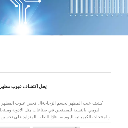
KeyeTech يحل اكتشاف عيوب مظهر الزجاجة بنقرة واحدة فقط!
كشف عيب المظهر لجسم الزجاجةال فحص عيوب المظهر للز
اليومي. بالنسبة للمصنعين في صناعات مثل الأدوية ومنتجات
والمنتجات الكيميائية اليومية، نظرًا للطلب المتزايد على تحسين
المستمرة، فقد وضع السوق معايير أعلى لاختبار جودة مصن