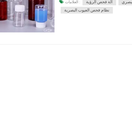
بصري
آلة فحص الرؤية
العلامات :
داة جديدة لمساعدة الشركات في الإنتاج
ة رؤية الكمبيوتر والتعرف على الأنماط،
نظام فحص العيوب البصرية
اء الاصطناعي التي طورتها KeyeTech، فإنه يلبي تمامًا دعم طاقة
بمزايا قوة الحوسبة العالية، والاستقرار
ع طاقة الحوسبة في المعالجة التعاونية
للكاميرات المتعددة. منصة البرامج والأجهزة(1) كاميرا صناعية CCD/CMOS عالية الدقة مطورة ذاتيًا
 ذاتيًا، ومصادر الضوء الدائرية، ومصادر الضوء LED
تعلم شبه الخاضع للإشراف(4) وحدة حوسبة طرفية تعمل بالذكاء الاصطناعي تم
تطويرها ذاتيًا، وهي عبارة عن منصة حوسبة مدمجة عالية الأداء للسيناريوهات الصناعية(5) بناء منصة
كشفعيوب الزجاجة: بقع سوداء، اختلاف
ءات، فقاعات، ثقوب، سماكة غير متساوية،
قم القالب، إلخ مادة الزجاجة: PET، PE، PP، HDPE، PC،
إلخ تطبيقات على نطاق واسعKeyeTech تقنية فحص العيوب البصرية بالذكاء الاصطناعي يستخدم على
المشروبات الكحولية والمواد الكيميائية
 الذكاء الاصطناعي ذاتية التطوير بسرعة
نقطاع التيار الكهربائي عند درجة حرارة
ات والإلكترونيات والحوسبة والبرمجيات،
ب أسرع وقدرات معالجة أقوى. توافق قوي
عينات البيانات الصغيرة ووضع العلامات