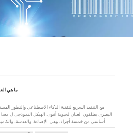
ما هي الع
مع التنفيذ السريع لتقنية الذكاء الاصطناعي والتطور الم
البصري يطلقون العنان لحيوية أقوى. الهيكل النموذجي ل مع
أساسي من خمسة أجزاء، وهي: الإضاءة، والعدسة، والكامي
الكمبيوتر. ما هو الفحص البصري؟نظام التفتيش البصري يشي