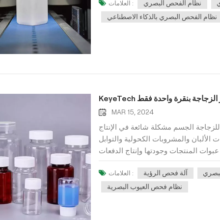
نظام الفحص البصري
العلامات :
أجهزة التقاط الصور، مقسمة إلى CMOS وCCD) لتحويل الهدف الملتقط إلى إشارة صورة، والتي يتم
قمية تعتمد على توزيع البكسل، السطوع
نظام الفحص البصري بالذكاء الاصطناعي
يات مختلفة على هذه الإشارات لاستخراج
ناءً على نتائج التمييز. عملية التخصيص
 للتأكد من صحة العمليات البرمجية وعلاقات منطق
جراء تعديلات البحث والتطوير، واختبار
هزة على الجهاز نفسه (اختبار التقادم، واختبار
كن تشغيل البرنامج في بيئات تكوين أجهزة
خطاء المشتركة للبرامج والأجهزة للتحقق من
الضوء والكاميرا ووظائف تشغيل الأجهزة
MAR 15, 2024
الأخرى مثل التصوير الفوتوغرافي والمسح الضوئي، بالإضافة إلى إحصائيات نتائج الكشف.4. اختبار
جاجة الجسم مشكلة شائعة في الإنتاج
 مؤشرات النموذج، وتحليل نتائج المؤشرات
 الألبان والمشروبات الكحولية والتوابل
 العملاءنوع التطبيق: فهم التغييرات في
 عبوات المنتجات وجودتها وإنتاج الدفعات
 على الاختبار بدقة وتفصيل، وتقييم ما إذا
ع الزجاجات . مع ظهور آلات فحص الرؤية
 متطلبات العملاء لكفاءة الفحص البصري،
بصري
آلة فحص الرؤية
العلامات :
داة جديدة لمساعدة الشركات في الإنتاج
ت الدقة: التحكم في دقة اكتشاف عيوب
ة رؤية الكمبيوتر والتعرف على الأنماط،
نظام فحص العيوب البصرية
ب المعدات المرئية في بيئة الموقع. Cالتصميم
اء الاصطناعي التي طورتها KeyeTech، فإنه يلبي تمامًا دعم طاقة
حليل جدواها.تصميم الأجهزة: اختيار منصة
بمزايا قوة الحوسبة العالية، والاستقرار
لبرامج: استخدم برامج مرئية تابعة لجهة