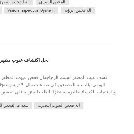
الفحص البصري
آلة الفحص البصري
إرسالها إلى نظام معالجة صور مخصص وتحويلها إلى إشارة ر
آلة فحص الرؤية
Vision Inspection System
واللون وغيرها من المعلومات؛ يقوم نظام الصور بإجراء عمل
ميزات الهدف، ثم يتحكم في إجراءات المعدات في الموقع ب
للنظام البصري1. اختبار البرمجياتالعملية الدورية
التطبيق الصحيحة، واكتشاف نقاط الضعف في النظام، وإ
التحقق.2. اختبار الأجهزةقم بإجراء اختبار موثوقية الأج
التوافق، واختبار معدل الفشل) والبيئة لتحديد ما إذا كان يم
KeyeTech يحل اكتشاف عيوب مظهر الزجاجة بنقرة واحدة فقط!
متعددة.3. اختبار التصحيح المشتركاختبر وظيفة تصحيح الأ
صحة منطق اتصالات الإشارات الكهربائية والبرمجيات ومصدر 
كشف عيب المظهر لجسم الزجاجةال فحص عيوب المظهر للز
النموذج التركيز على الاختبار الوظيفي، واختبار الأداء، وتقييم
اليومي. بالنسبة للمصنعين في صناعات مثل الأدوية ومنتجات
للنموذج. كيفية إجراء اختبار نظام الفحص البصري؟متطلبات
والمنتجات الكيميائية اليومية، نظرًا للطلب المتزايد على تحسين
معايير اختبار المنتج والأبعاد الخارجية والعوامل الأخرى التي تؤثر
المستمرة، فقد وضع السوق معايير أعلى لاختبار جودة مصن
كان بإمكانها تلبية المتطلبات بشكل مبدئي.متطلبات المرحلة:
آلة فحص العيوب البصرية
معدات الفحص ال
الآلية القائمة على خوارزميات الذكاء الاصطناعي، أصبحت أ
وتحديد الوقت اللازم لخطوات الفحص البصري.متطلبا
الفعال. حل فحص عيوب الرؤية لجسم الزجاجةاستنادًا إلى نظري
المنتج.مساحة التثبيت: تأكد من وجود أي قيود على تركي
ومجهز بوحدة حوسبة حافة الذك
التصوريتحليل المتطلبات: تنظيم متطلبات العملاء الرئيسية وت
الحوسبة وفقًا لمتطلبات الوضوح العالي والسرعة العالية. يتميز 
النظام البصري، والكاميرا، والعدسة، ومصدر الضوء.تصميم ا