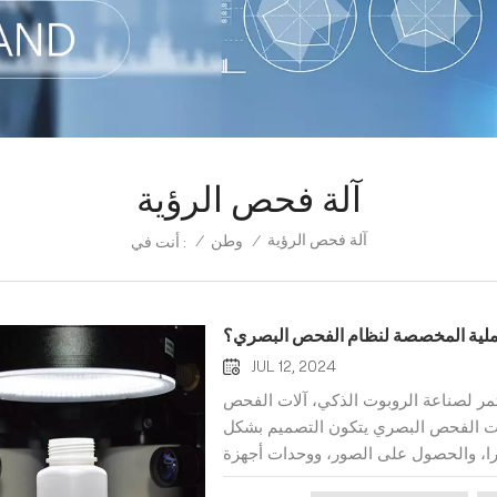
آلة فحص الرؤية
آلة فحص الرؤية
/
وطن
/
أنت في :
ملية المخصصة لنظام الفحص البصري؟
JUL 12, 2024
ستمر لصناعة الروبوت الذكي، آلات الفحص
دات الفحص البصري يتكون التصميم بشكل
را، والحصول على الصور، ووحدات أجهزة
ر إلى استخدام منتجات الرؤية الآلية (أي